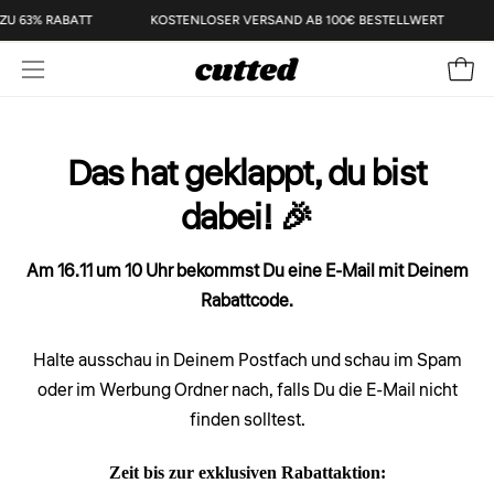
Inhalt
S ZU 63% RABATT
KOSTENLOSER VERSAND AB 100€ BESTELLWERT
überspringen
Navigationsmenü
Ware
öffnen
Das hat geklappt, du bist
dabei! 🎉
Am 16.11 um 10 Uhr bekommst Du eine E-Mail mit Deinem
Rabattcode.
Halte ausschau in Deinem Postfach und schau im Spam
oder im Werbung Ordner nach, falls Du die E-Mail nicht
finden solltest.
Zeit bis zur exklusiven Rabattaktion: