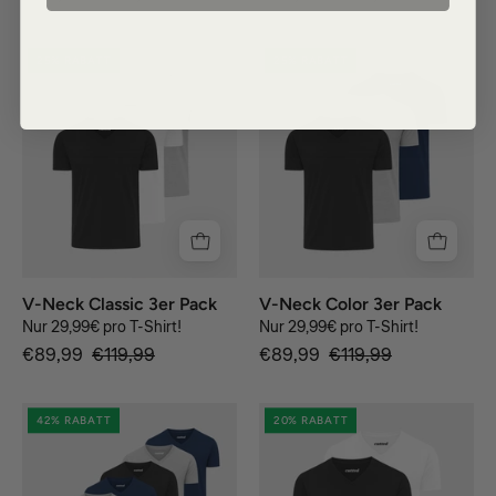
blue
grey
25% RABATT
25% RABATT
V-Neck Classic 3er Pack
V-Neck Color 3er Pack
Nur 29,99€ pro T-Shirt!
Nur 29,99€ pro T-Shirt!
€89,99
€119,99
€89,99
€119,99
blue
V-
42% RABATT
20% RABATT
Neck
Test