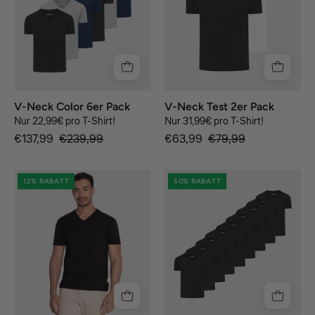
2er
Pack
V-Neck Color 6er Pack
V-Neck Test 2er Pack
Nur 22,99€ pro T-Shirt!
Nur 31,99€ pro T-Shirt!
€137,99
€239,99
€63,99
€79,99
Signature
black
12% RABATT
50% RABATT
T-
Shirt
mit
V-
Ausschnitt