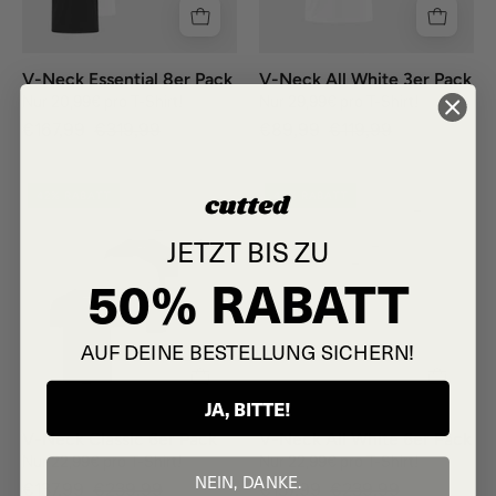
V-Neck Essential 8er Pack
V-Neck All White 3er Pack
Nur 20,99€ pro T-Shirt!
Nur 29,99€ pro T-Shirt!
€167,99
€319,99
€89,99
€119,99
grey
white
42% RABATT
42% RABATT
JETZT BIS ZU
50% RABATT
AUF DEINE BESTELLUNG SICHERN!
JA, BITTE!
V-Neck Classic 6er Pack
V-Neck All White 6er Pack
Nur 22,99€ pro T-Shirt!
Nur 22,99€ pro T-Shirt!
NEIN, DANKE.
€137,99
€239,99
€137,99
€239,99