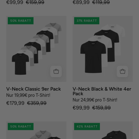
€99,99
€159,99
€89,99
€119,99
V-
V-
50% RABATT
37% RABATT
Neck
Neck
Classic
Black
9er
&
Pack
White
4er
Pack
V-Neck Classic 9er Pack
V-Neck Black & White 4er
Pack
Nur 19,99€ pro T-Shirt!
Nur 24,99€ pro T-Shirt!
€179,99
€359,99
€99,99
€159,99
V-
black
50% RABATT
42% RABATT
Neck