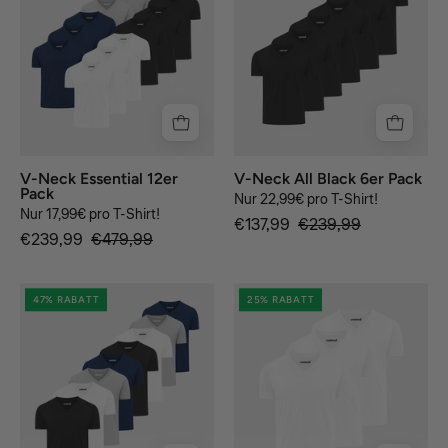
Essential
12er
Pack
V-Neck Essential 12er
V-Neck All Black 6er Pack
Pack
Nur 22,99€ pro T-Shirt!
Nur 17,99€ pro T-Shirt!
€137,99
€239,99
€239,99
€479,99
V-
white
47% RABATT
25% RABATT
Neck
Essential
8er
Pack