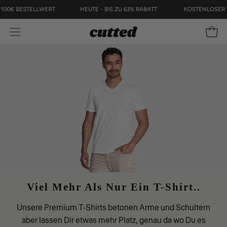
Inhalt
B 100€ BESTELLWERT
HEUTE - BIS ZU 63% RABATT
KOSTENLOSE
überspringen
Navigationsmenü
Ware
öffnen
Viel Mehr Als Nur Ein T-Shirt..
Unsere Premium T-Shirts betonen Arme und Schultern
aber lassen Dir etwas mehr Platz, genau da wo Du es