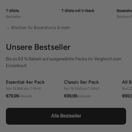
T-Shirts
T-Shirts mit V-Neck
Boxersho
Bestseller
Bamboo F
→ Wischen für Boxershorts & mehr
Unsere Bestseller
Bis zu 63 % Rabatt auf ausgewählte Packs im Vergleich zum
Einzelkauf.
Essential 4er Pack
Classic 6er Pack
All 
50% Rabatt
58% Rabatt
41
Nur 19.99€ pro T-Shirt!
Nur 16,50€ pro T-Shirt!
Nur 23
€79,99
€99,99
€69,
€159,99
€239,99
Alle Bestseller