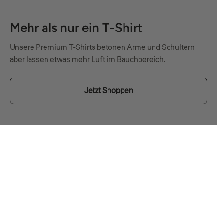
Mehr als nur ein T-Shirt
Unsere Premium T-Shirts betonen Arme und Schultern
aber lassen etwas mehr Luft im Bauchbereich.
Jetzt Shoppen
COMMUNITY
Getragen von euch.
ie an den Schultern
auch zu spannen.“