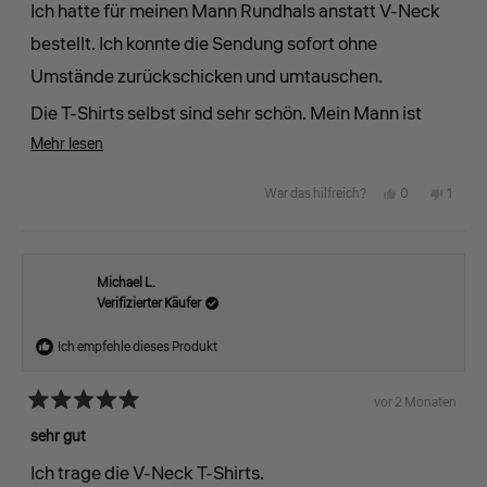
5
Ich hatte für meinen Mann Rundhals anstatt V-Neck
Sternen
bewertet
bestellt. Ich konnte die Sendung sofort ohne
Umstände zurückschicken und umtauschen.
Die T-Shirts selbst sind sehr schön. Mein Mann ist
Mehr
happy!
Mehr lesen
über
Ja,
Nein,
0
1
War das hilfreich?
diese
diese
Personen
diese
Perso
Rezension
Rezension
stimmten
Rezens
stimm
lesen
von
mit
von
mit
Michael L.
Verifizierter Käufer
Caroline
„Ja“
Caroli
„Nein
J.
J.
Ich empfehle dieses Produkt
war
war
hilfreich.
nicht
vor 2 Monaten
Mit
hilfreic
5
sehr gut
von
5
Ich trage die V-Neck T-Shirts.
Sternen