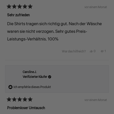
hilfreich.
nicht
vor einem Monat
Mit
hilfreic
5
Sehr zufrieden
von
5
Die Shirts tragen sich richtig gut. Nach der Wäsche
Sternen
bewertet
waren sie nicht verzogen. Sehr gutes Preis-
Leistungs-Verhältnis. 100%
Ja,
Nein,
0
1
War das hilfreich?
diese
Personen
diese
Perso
Rezension
stimmten
Rezens
stimm
von
mit
von
mit
Caroline J.
Verifizierter Käufer
Patric
„Ja“
Patric
„Nein
F.
F.
Ich empfehle dieses Produkt
war
war
hilfreich.
nicht
vor einem Monat
Mit
hilfreic
5
Problemloser Umtausch
von