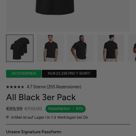
AKTIONSPREIS
NUR 23,33€ PRO T-SHIRT!
Klicken,
4.7
Sterne
(255 Rezensionen)
Mit
um
All Black 3er Pack
4.7
von
zu
5
den
Sternen
€69,99
€119,99
Rabattaktion
•
41%
bewertet
Rezensionen
Artikel ist auf Lager | In 1-3 Werktagen bei Dir
zu
scrollen
Unsere Signature Passform: