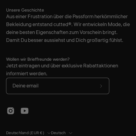
Unsere Geschichte
Aus einer Frustration über die Passform herkömmlicher
Bekleidung entstand cutted®. Wir entwickeln Mode, die
deine besten Eigenschaften zum Vorschein bringt.
Damit Du besser aussiehst und Dich großartig fühlst.
Wollen wir Brieffreunde werden?
Jetzt eintragen und über exklusive Rabattaktionen
informiert werden.
Abonniere
unseren
newsletter
Land
Sprache
Deutschland (EUR €)
Deutsch