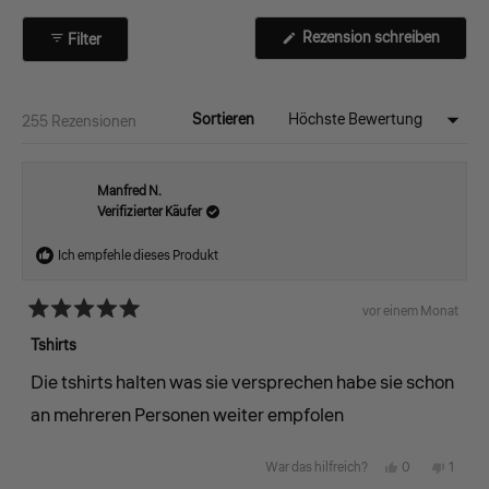
(Wird
Rezension schreiben
Filter
in
einem
neuen
Fenste
geöffne
Sortieren
Wird geladen...
255 Rezensionen
Manfred N.
Verifizierter Käufer
Ich empfehle dieses Produkt
vor einem Monat
Mit
5
Tshirts
von
5
Die tshirts halten was sie versprechen habe sie schon
Sternen
bewertet
an mehreren Personen weiter empfolen
Ja,
Nein,
0
1
War das hilfreich?