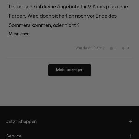
bewertet
Leider sehe ich keine Angebote für V-Neck plus neue
Farben. Wird doch sicherlich noch vor Ende des
Sommers kommen, oder nicht ?
Mehr
Mehr lesen
Gruß
über
Michael
Ja,
Nein,
1
0
War das hilfreich?
diese
diese
Person
diese
Perso
Rezension
Rezension
stimmte
Rezens
stimm
lesen
Wird geladen...
Mehr anzeigen
von
mit
von
mit
Michael
„Ja“
Michae
„Nein“
L.
L.
war
war
hilfreich.
nicht
hilfreic
Jetzt Shoppen
Service