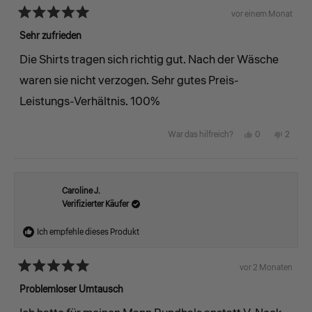
hilfreich.
nicht
vor einem Monat
Mit
hilfreic
5
Sehr zufrieden
von
5
Die Shirts tragen sich richtig gut. Nach der Wäsche
Sternen
bewertet
waren sie nicht verzogen. Sehr gutes Preis-
Leistungs-Verhältnis. 100%
Ja,
Nein,
0
2
War das hilfreich?
diese
Personen
diese
Perso
Rezension
stimmten
Rezens
stimm
von
mit
von
mit
Caroline J.
Verifizierter Käufer
Patric
„Ja“
Patric
„Nein“
F.
F.
Ich empfehle dieses Produkt
war
war
hilfreich.
nicht
vor 2 Monaten
Mit
hilfreic
5
Problemloser Umtausch
von
5