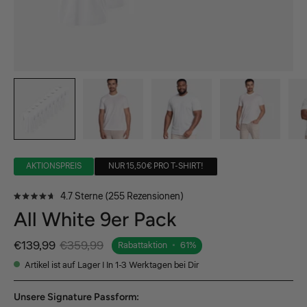
AKTIONSPREIS
NUR 15,50€ PRO T-SHIRT!
Klicken,
4.7
Sterne
(255 Rezensionen)
Mit
um
All White 9er Pack
4.7
von
zu
5
den
Sternen
€139,99
€359,99
Rabattaktion
•
61%
bewertet
Rezensionen
Artikel ist auf Lager | In 1-3 Werktagen bei Dir
zu
scrollen
Unsere Signature Passform: