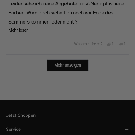
Leider sehe ich keine Angebote für V-Neck plus neue
Farben. Wird doch sicherlich noch vor Ende des
Sommers kommen, oder nicht ?
Mehr
Mehr lesen
Gruß
über
Michael
Ja,
Nein,
1
1
War das hilfreich?
diese
diese
Person
diese
Perso
Rezension
Rezension
stimmte
Rezens
stimm
lesen
Wird geladen...
Mehr anzeigen
von
mit
von
mit
Michael
„Ja“
Michae
„Nein
L.
L.
war
war
hilfreich.
nicht
hilfreic
Jetzt Shoppen
Service