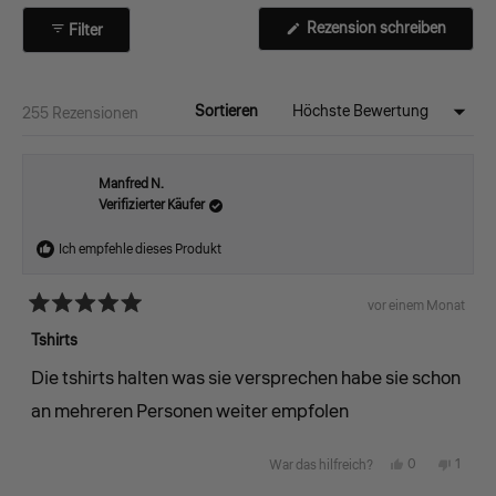
Rezension schreiben
Filter
(Wird
in
einem
neuen
Fenster
Sortieren
Wird geladen...
255 Rezensionen
geöffnet)
Manfred N.
Verifizierter Käufer
Ich empfehle dieses Produkt
vor einem Monat
Mit
5
Tshirts
von
5
Die tshirts halten was sie versprechen habe sie schon
Sternen
bewertet
an mehreren Personen weiter empfolen
Ja,
Nein,
0
1
War das hilfreich?
diese
Personen
diese
Perso