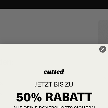
den:
s.
JETZT BIS ZU
50% RABATT
estimmten Passform setzen diese Boxershorts neue
AUF DEINE BOXERSHORTS SICHERN