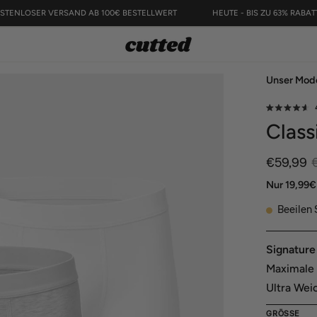
KOSTENLOSER VERSAND AB 100€ BESTELLWERT
HEUTE - BIS Z
Bild-
Unser Mode
Lightbox
öffnen
Mit
Class
4.7
von
5
Sternen
€59,99
bewertet
Nur 19,99€
Beeilen 
Signature
Maximale 
Ultra Weic
GRÖSSE