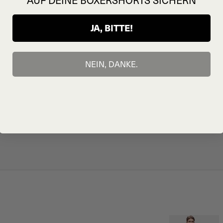
JA, BITTE!
NEIN, DANKE.
e und
ts
e
ngen