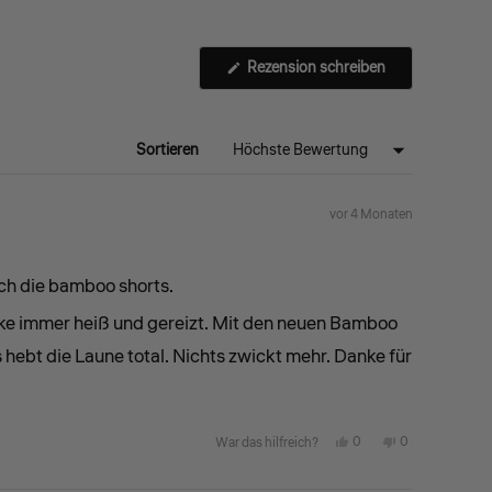
(Wird
Rezension schreiben
in
einem
neuen
Fenster
geöffnet)
Sortieren
vor 4 Monaten
och die bamboo shorts.
cke immer heiß und gereizt. Mit den neuen Bamboo
s hebt die Laune total. Nichts zwickt mehr. Danke für
Ja,
Nein,
0
0
War das hilfreich?
diese
Personen
diese
Personen