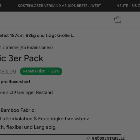
U 63% RABATT
KOSTENLOSER VERSAND AB 100€ BESTELLWERT
H
WARENKORB
l ist 187cm, 82kg und trägt Größe L.
Klicken,
4.7
Sterne
(45 Rezensionen)
um
ic 3er Pack
zu
den
€83,99
Rabattaktion
•
28%
Rezensionen
zu
 pro Boxershort
scrollen
Sie sich! Geringer Bestand
 Bamboo Fabric:
Luftzirkulation & Feuchtigkeitsresistenz.
h, flexibel und Langlebig.
GRÖSSENTABELLE