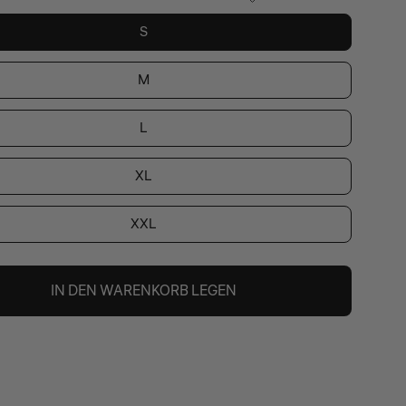
S
M
L
XL
XXL
IN DEN WARENKORB LEGEN